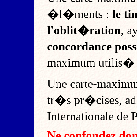
�l�ments :
le ti
l'oblit�ration
, a
concordance poss
maximum utilis� 
Une carte-maxim
tr�s pr�cises, a
Internationale de 
Ne confondez do