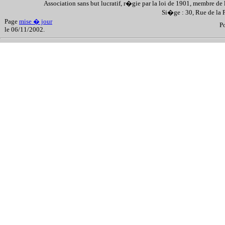
Association sans but lucratif, r�gie par la loi de 1901, membre de 
Si�ge : 30, Rue de la
Page
mise � jour
P
le 06/11/2002.