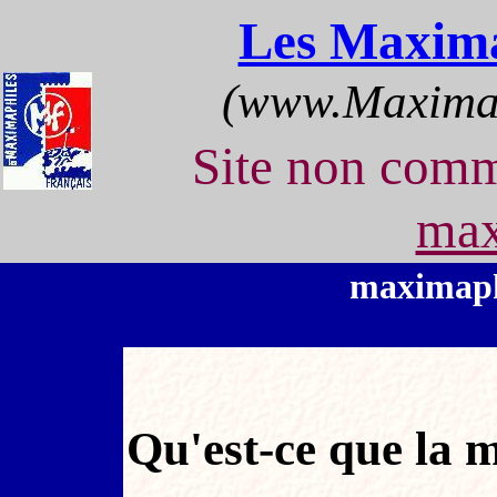
Les Maxima
(www.Maximap
Site non com
max
maximaph
Qu'est-ce que la 