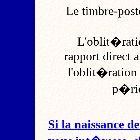
Le timbre-post
L'oblit�rati
rapport direct 
l'oblit�ration
p�rio
Si la naissance 