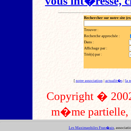
vous int�resse, cl
Rechercher sur notre site (e
Trouver :
Recherche approchée :
Dans :
Affichage par :
Trié(s) par :
[
notre association
|
actualit�s
|
la 
Copyright � 2002
m�me partielle, s
Les Maximaphiles Fran�ais
, associat