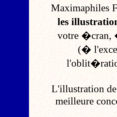
Maximaphiles 
les illustratio
votre �cran,
(� l'exce
l'oblit�rat
L'illustration d
meilleure conc