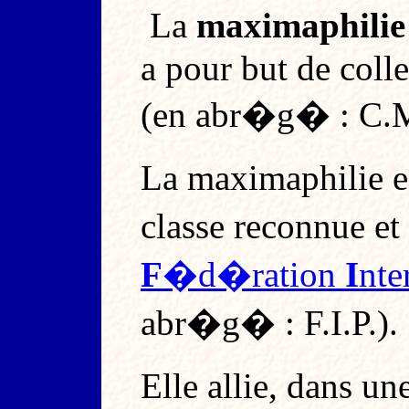
La
maximaphilie
a pour but de coll
(en abr�g� : C.M
La maximaphilie es
classe reconnue et
F
�d�ration
I
nte
abr�g� : F.I.P.).
Elle allie, dans u