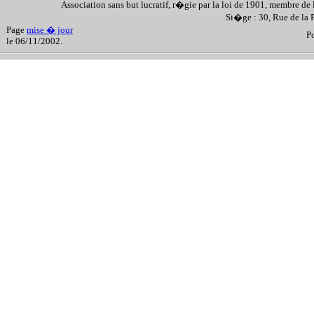
Association sans but lucratif, r�gie par la loi de 1901, membre de 
Si�ge : 30, Rue de la
Page
mise � jour
P
le 06/11/2002.