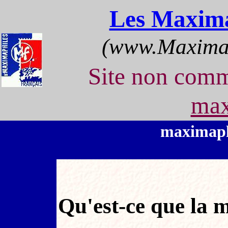
Les Maxima
(www.Maximap
Site non com
max
maximaph
Qu'est-ce que la 