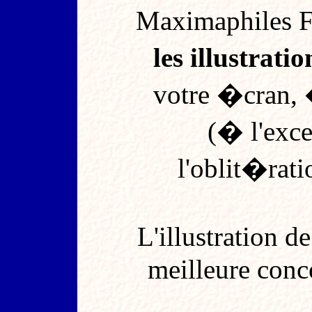
Maximaphiles 
les illustratio
votre �cran,
(� l'exce
l'oblit�rat
L'illustration d
meilleure conc