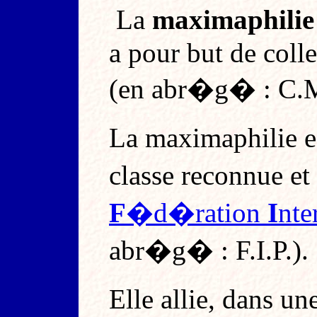
La
maximaphilie
a pour but de coll
(en abr�g� : C.M
La maximaphilie es
classe reconnue et
F
�d�ration
I
nte
abr�g� : F.I.P.).
Elle allie, dans u