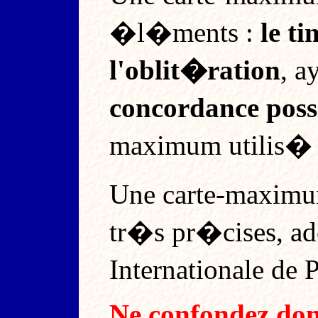
�l�ments :
le ti
l'oblit�ration
, a
concordance poss
maximum utilis� 
Une carte-maxim
tr�s pr�cises, a
Internationale de 
Ne confondez do