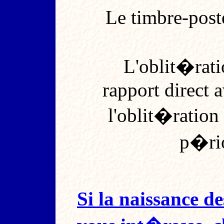
Le timbre-post
L'oblit�rati
rapport direct 
l'oblit�ration
p�rio
Si la naissance 