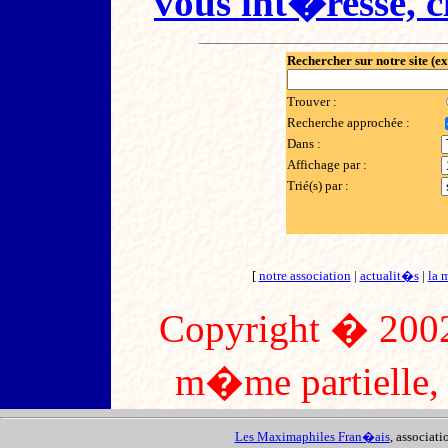
vous int�resse, cl
Rechercher sur notre site (e
Trouver :
Recherche approchée :
Dans :
Affichage par :
Trié(s) par :
[
notre association
|
actualit�s
|
la 
Copyright � 2002
m�me partielle, s
Les Maximaphiles Fran�ais
, associat