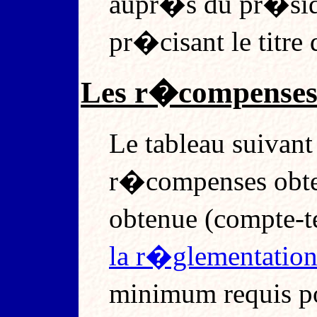
aupr�s du pr�side
pr�cisant le titre 
Les r�compenses
Le tableau suivan
r�compenses obten
obtenue (compte-
la r�glementation
minimum requis p