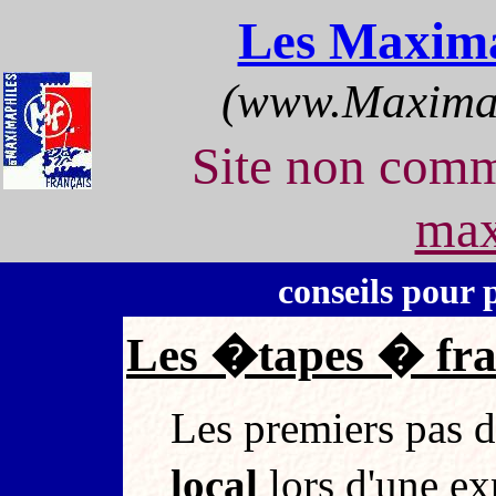
Les Maxima
(www.Maximap
Site non com
max
conseils pour
Les �tapes � fra
Les premiers pas d
local
lors d'une e