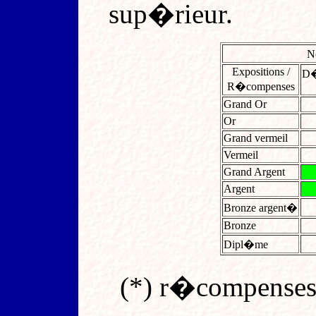
sup�rieur.
N
Expositions /
D�
R�compenses
Grand Or
Or
Grand vermeil
Vermeil
Grand Argent
Argent
Bronze argent�
Bronze
Dipl�me
(*) r�compenses 