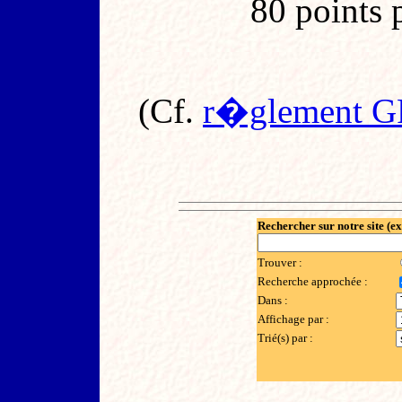
80 points 
(Cf.
r�glement GR
Rechercher sur notre site (e
Trouver :
Recherche approchée :
Dans :
Affichage par :
Trié(s) par :