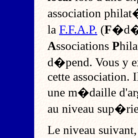
association phil
la
F.F.A.P.
(
F
�d�
A
ssociations
P
hil
d�pend. Vous y e
cette association. 
une m�daille d'arg
au niveau sup�rie
Le niveau suivan