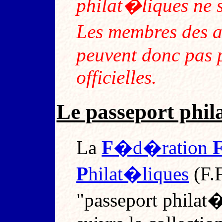
philat�liques ne 
Les membres des a
peuvent donc pas p
officielles.
Le passeport phil
La
F
�d�ration
P
hilat�liques
(F.F
"passeport philat�