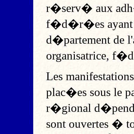
r�serv� aux adh�
f�d�r�es ayant l
d�partement de l'
organisatrice, f�
Les manifestation
plac�es sous le p
r�gional d�pendan
sont ouvertes � t