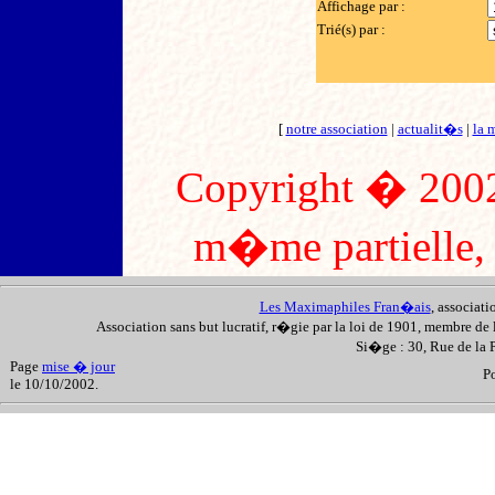
Affichage par :
Trié(s) par :
[
notre association
|
actualit�s
|
la 
Copyright � 2002
m�me partielle, s
Les Maximaphiles Fran�ais
, associat
Association sans but lucratif, r�gie par la loi de 1901, membre de 
Si�ge : 30, Rue de la
Page
mise � jour
P
le 10/10/2002.