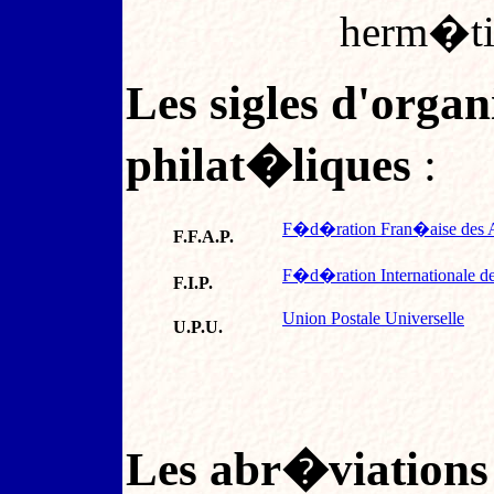
herm�ti
Les sigles d'orga
philat�liques
:
F�d�ration Fran�aise des As
F.F.A.P.
F�d�ration Internationale de
F.I.P.
Union Postale Universelle
U.P.U.
Les abr�viations l