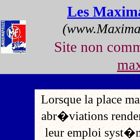
Les Maxima
(www.Maximap
Site non com
max
Lorsque la place ma
abr�viations renden
leur emploi syst�m