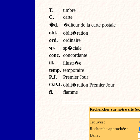
T.
timbre
C.
carte
�d.
�diteur de la carte postale
obl.
oblit�ration
ord.
ordinaire
sp.
sp�ciale
conc.
concordante
ill.
illustr�e
temp.
temporaire
P.J.
Premier Jour
O.P.J.
oblit�ration Premier Jour
fl.
flamme
Rechercher sur notre site (e
Trouver :
Recherche approchée :
Dans :