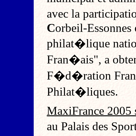
avec la participat
C
orbeil-Essonnes 
philat�lique nati
Fran�ais", a obten
F�d�ration Fran�
Philat�liques.
MaxiFrance 2005 s'
au Palais des Spor