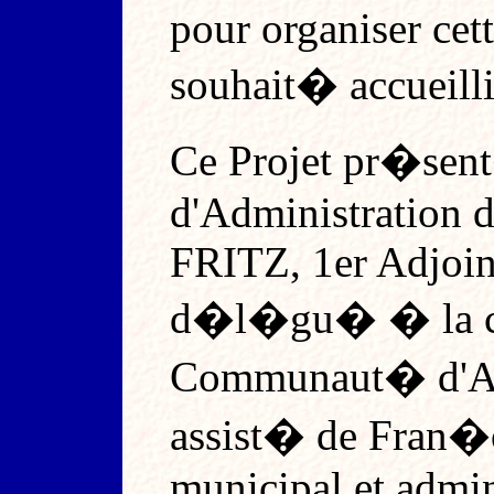
pour organiser cett
souhait� accueilli
Ce Projet pr�sent
d'Administration 
FRITZ, 1er Adjoin
d�l�gu� � la cul
Communaut� d'Ag
assist� de Fran�
municipal et admin