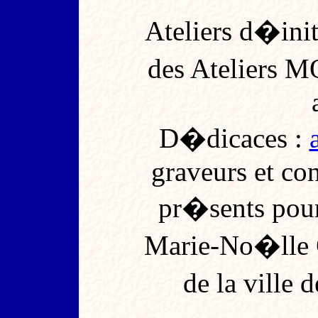
Ateliers d�init
des Ateliers 
D�dicaces :
graveurs et co
pr�sents pour
Marie-No�lle G
de la ville