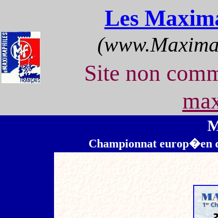
Les Maxima
(www.Maximap
Site non com
max
M
Championnat europ�en de