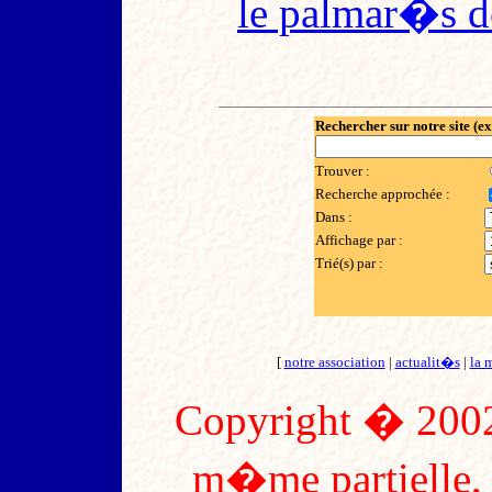
le palmar�s d
Rechercher sur notre site (e
Trouver :
Recherche approchée :
Dans :
Affichage par :
Trié(s) par :
[
notre association
|
actualit�s
|
la 
Copyright � 2002
m�me partielle, s