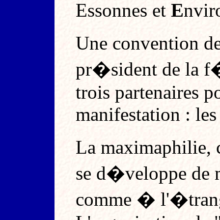
Essonnes et
E
nvir
Une convention de
pr�sident de la f
trois partenaires p
manifestation : le
La maximaphilie, c
se d�veloppe de m
comme � l'�trang