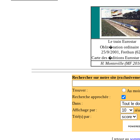
Le train Eurostar
Oblit�ration ordinaire
25/9/2001, Frethun (62
Carte des �ditions Eurostar
H. Monteville (MF 2010
Rechercher sur notre site (exclusiveme
Trouver :
Au moi
Recherche approchée :
Dans :
Affichage par :
rés
Trié(s) par :
[ retour au
somm