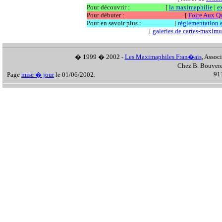
Pour découvrir :
[
la maximaphilie
|
e
Pour débuter :
[
Foire Aux Q
Pour en savoir plus :
[
réglementation et
[
galeries de cartes-maxim
� 1999 � 2002 -
Les Maximaphiles Fran�ais
, Assoc
Chez B. Bouvere
911
Page
mise � jour
le 01/06/2002.