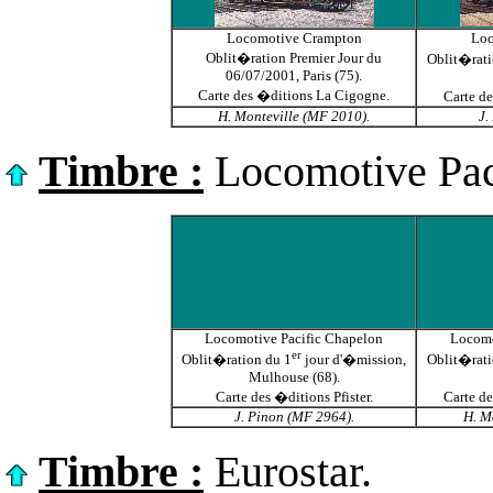
Locomotive Crampton
Loc
Oblit�ration Premier Jour du
Oblit�rati
06/07/2001, Paris (75).
Carte des �ditions La Cigogne.
Carte d
H. Monteville (MF 2010).
J.
Timbre :
Locomotive Pac
Locomotive Pacific Chapelon
Locomo
er
Oblit�ration du 1
jour d'�mission,
Oblit�rati
Mulhouse (68).
Carte des �ditions Pfister.
Carte d
J. Pinon (MF 2964).
H. M
Timbre :
Eurostar.