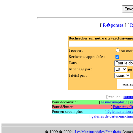
[
R�ponses
] [
R
Rechercher sur notre site (exclusiveme
Trouver :
Au moi
Recherche approchée :
Dans :
Affichage par :
rés
Trié(s) par :
[ retour au
somm
Pour découvrir :
[
la maximaphilie
|
e
Pour débuter :
[
Foire Aux Q
Pour en savoir plus :
[
réglementation et
[
galeries de cartes-maxim
� 1999 � 2002 -
Les Maximaphiles Fran�ais
, Assoc