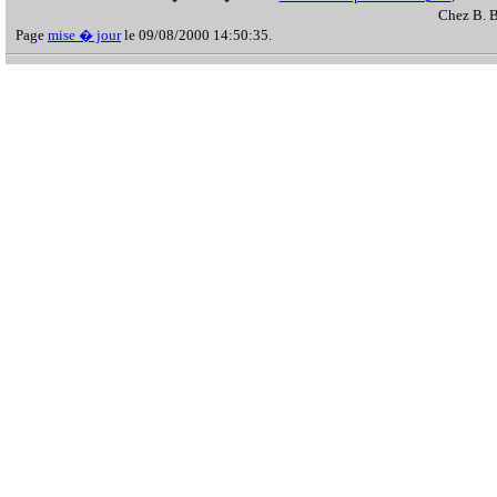
Chez B. B
Page
mise � jour
le 09/08/2000 14:50:35.