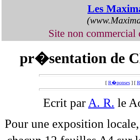
Les Maxima
(www.Maximap
Site non commercia
pr�sentation de 
[
R�ponses
] [
R
Ecrit par
A. R.
le A
Pour une exposition locale,