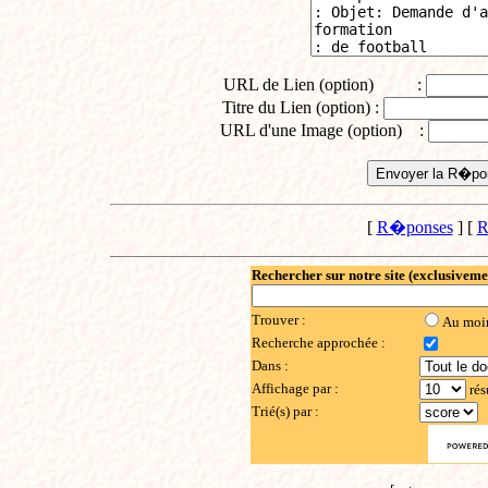
URL de Lien (option) :
Titre du Lien (option) :
URL d'une Image (option) :
[
R�ponses
] [
R
Rechercher sur notre site (exclusiveme
Trouver :
Au moi
Recherche approchée :
Dans :
Affichage par :
rés
Trié(s) par :