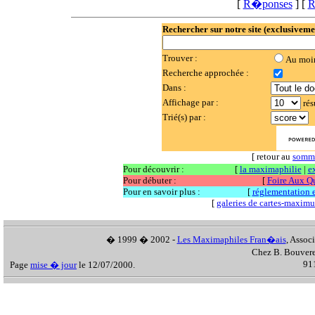
[
R�ponses
] [
R
Rechercher sur notre site (exclusiveme
Trouver :
Au moi
Recherche approchée :
Dans :
Affichage par :
rés
Trié(s) par :
[ retour au
somm
Pour découvrir :
[
la maximaphilie
|
e
Pour débuter :
[
Foire Aux Q
Pour en savoir plus :
[
réglementation et
[
galeries de cartes-maxim
� 1999 � 2002 -
Les Maximaphiles Fran�ais
, Assoc
Chez B. Bouvere
911
Page
mise � jour
le 12/07/2000.