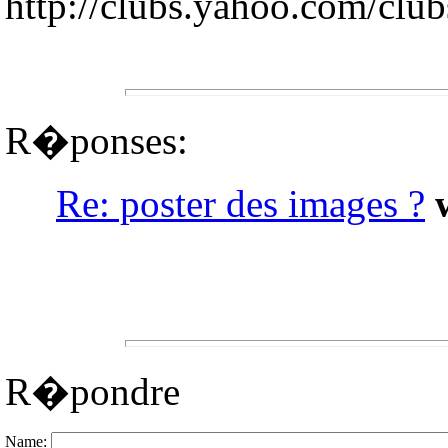
http://clubs.yahoo.com/clu
R�ponses:
Re: poster des images ?
R�pondre
Name: