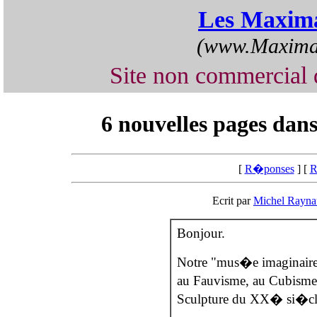
Les Maxima
(www.Maximap
Site non commercia
6 nouvelles pages da
[
R�ponses
] [
R
Ecrit par
Michel Rayna
Bonjour.
Notre "mus�e imaginaire"
au Fauvisme, au Cubisme,
Sculpture du XX� si�cle