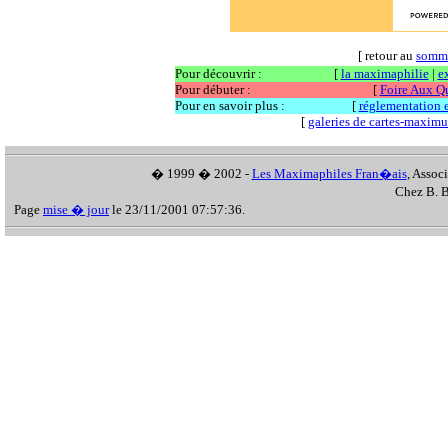
[ retour au
somm
Pour découvrir :
[
la maximaphilie
|
e
Pour débuter :
[
Foire Aux Q
Pour en savoir plus :
[
réglementation et
[
galeries de cartes-maxim
� 1999 � 2002 -
Les Maximaphiles Fran�ais
, Assoc
Chez B. B
Page
mise � jour
le 23/11/2001 07:57:36.