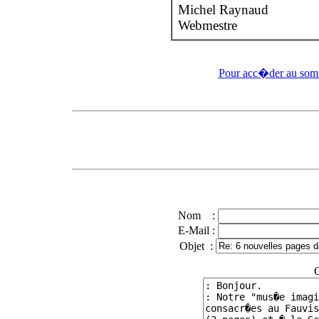
Michel Raynaud
Webmestre
Pour acc�der au somm
Nom :
E-Mail :
Objet :
C