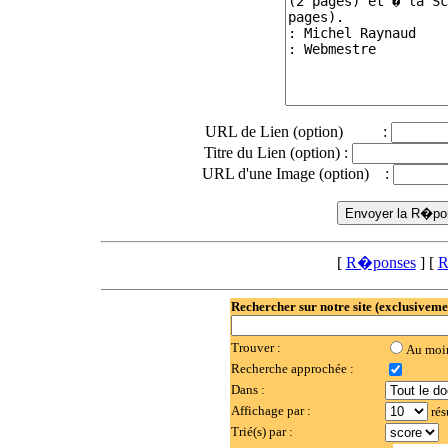
URL de Lien (option) :
Titre du Lien (option) :
URL d'une Image (option) :
[
R�ponses
] [
R
Rechercher sur notre site (exclusiveme
Trouver :
Au moi
Recherche approchée :
Dans :
Affichage par :
rés
Trié(s) par :