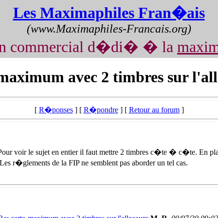
Les Maximaphiles Fran�ais
(www.Maximaphiles-Francais.org)
on commercial d�di� � la
maxim
maximum avec 2 timbres sur l'al
[
R�ponses
] [
R�pondre
] [
Retour au forum
]
our voir le sujet en entier il faut mettre 2 timbres c�te � c�te. En pla
Les r�glements de la FIP ne semblent pas aborder un tel cas.