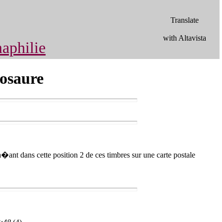
Translate
with Altavista
aphilie
losaure
�ant dans cette position 2 de ces timbres sur une carte postale