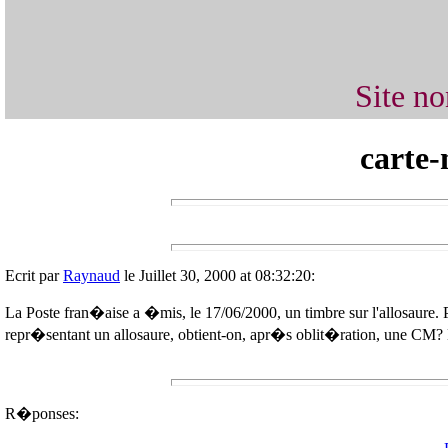
Site n
carte-
Ecrit par
Raynaud
le Juillet 30, 2000 at 08:32:20:
La Poste fran�aise a �mis, le 17/06/2000, un timbre sur l'allosaure. P
repr�sentant un allosaure, obtient-on, apr�s oblit�ration, une CM? 
R�ponses: