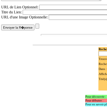
URL de Lien Optionnel:
Titre du Lien:
URL d'une Image Optionnelle:
Recher
Trouv
Reche
Dans 
Affich
Trié(s)
Pour découvrir :
Pour débuter :
Pour en savoir pl