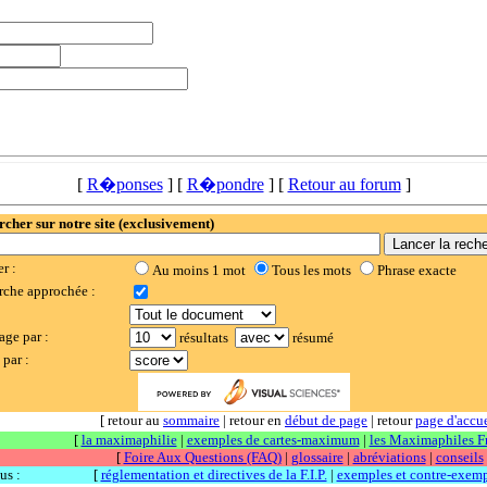
[
R�ponses
] [
R�pondre
] [
Retour au forum
]
cher sur notre site (exclusivement)
er :
Au moins 1 mot
Tous les mots
Phrase exacte
rche approchée :
:
age par :
résultats
résumé
 par :
[ retour au
sommaire
| retour en
début de page
| retour
page d'accue
[
la maximaphilie
|
exemples de cartes-maximum
|
les Maximaphiles F
[
Foire Aux Questions (FAQ)
|
glossaire
|
abréviations
|
conseils
us :
[
réglementation et directives de la F.I.P.
|
exemples et contre-exem