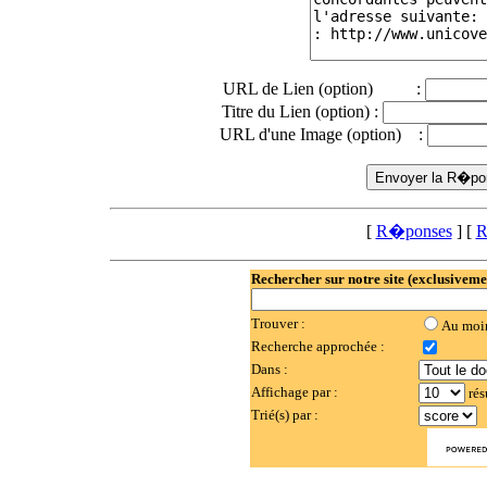
URL de Lien (option) :
Titre du Lien (option) :
URL d'une Image (option) :
[
R�ponses
] [
R
Rechercher sur notre site (exclusiveme
Trouver :
Au moi
Recherche approchée :
Dans :
Affichage par :
rés
Trié(s) par :