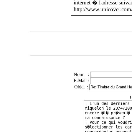
internet � l'adresse suiva
http://www.unicover.co
Nom :
E-Mail :
Objet :
C