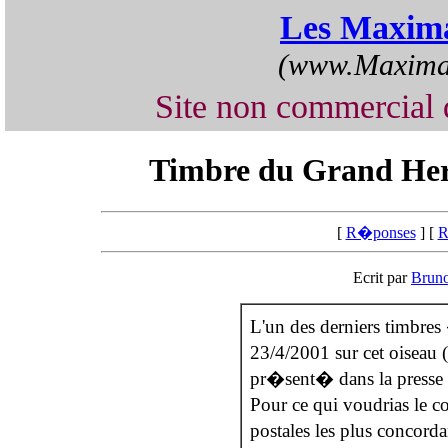
Les Maxima
(www.Maximap
Site non commercia
Timbre du Grand Her
[
R�ponses
] [
R
Ecrit par
Brun
L'un des derniers timbres
23/4/2001 sur cet oiseau
pr�sent� dans la presse
Pour ce qui voudrias le co
postales les plus concord