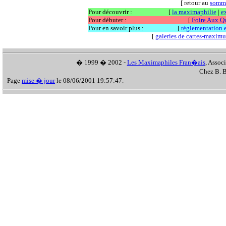
[ retour au
somm
Pour découvrir :
[
la maximaphilie
|
e
Pour débuter :
[
Foire Aux Q
Pour en savoir plus :
[
réglementation et
[
galeries de cartes-maxim
� 1999 � 2002 -
Les Maximaphiles Fran�ais
, Assoc
Chez B. B
Page
mise � jour
le 08/06/2001 19:57:47.