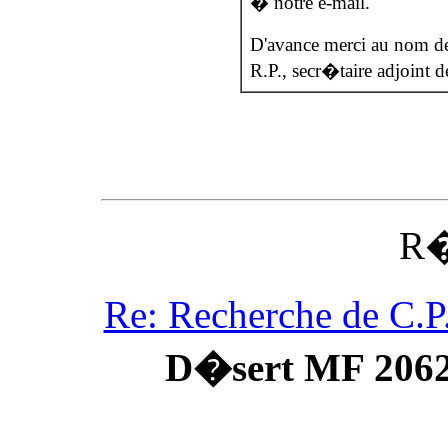
� notre e-mail.
D'avance merci au nom d
R.P., secr�taire adjoint d
R�
Re: Recherche de C.P
D�sert MF 206