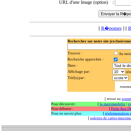
URL d'une Image (option) :
[
R�ponses
] [
R
Rechercher sur notre site (exclusiveme
Trouver :
Au moi
Recherche approchée :
Dans :
Affichage par :
rés
Trié(s) par :
[ retour au
somm
Pour découvrir :
[
la maximaphilie
|
e
Pour débuter :
[
Foire Aux Q
Pour en savoir plus :
[
réglementation et
[
galeries de cartes-maxim