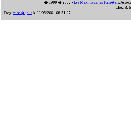
� 1999 � 2002 -
Les Maximaphiles Fran�ais
, Assoc
Chez B. B
Page
mise � jour
le 09/05/2001 08:51:27.