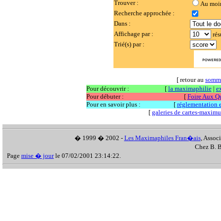
Trouver :
Au moi
Recherche approchée :
Dans :
Affichage par :
rés
Trié(s) par :
[ retour au
somm
Pour découvrir :
[
la maximaphilie
|
e
Pour débuter :
[
Foire Aux Q
Pour en savoir plus :
[
réglementation et
[
galeries de cartes-maxim
� 1999 � 2002 -
Les Maximaphiles Fran�ais
, Assoc
Chez B. B
Page
mise � jour
le 07/02/2001 23:14:22.