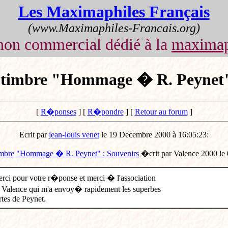
Les Maximaphiles Français
(www.Maximaphiles-Francais.org)
non commercial dédié à la
maximap
r timbre "Hommage � R. Peynet"
[
R�ponses
] [
R�pondre
] [
Retour au forum
]
Ecrit par
jean-louis venet
le 19 Decembre 2000 à 16:05:23:
timbre "Hommage � R. Peynet" : Souvenirs
�crit par Valence 2000 le
rci pour votre r�ponse et merci � l'association
 Valence qui m'a envoy� rapidement les superbes
rtes de Peynet.