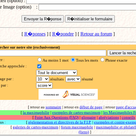
ien (option) :
e Image (option) :
[
R�ponses
] [
R�pondre
] [
Retour au forum
]
cher sur notre site (exclusivement)
er :
Au moins 1 mot
Tous les mots
Phrase exacte
rche approchée :
:
age par :
résultats
résumé
 par :
[ retour au
sommaire
| retour en
début de page
| retour
page d'accue
[
la maximaphilie
|
exemples de cartes-maximum
|
les Maximaphiles F
[
Foire Aux Questions (FAQ)
|
glossaire
|
abréviations
|
conseils
us :
[
réglementation et directives de la F.I.P.
|
exemples et contre-exem
[
galeries de cartes-maximum
|
forum maximaphile
|
maximaphilie et philatél
(liens)
]