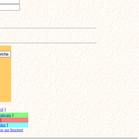
il
]
rançais
]
]
ples
]
ie sur Internet