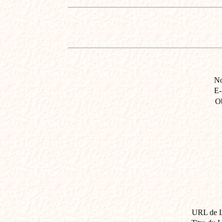
N
E-
O
URL de 