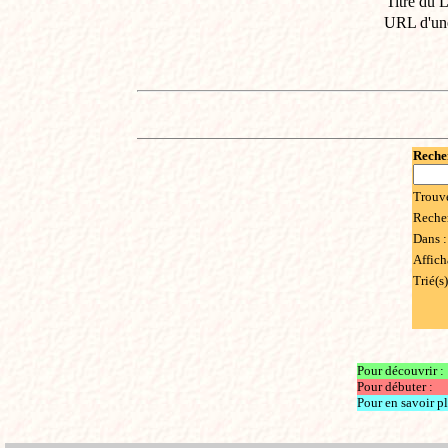
Titre du L
URL d'un
Recher
Trouv
Reche
Dans 
Affich
Trié(s)
Pour découvrir :
Pour débuter :
Pour en savoir pl