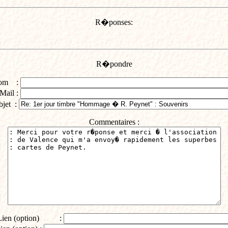
R�ponses:
R�pondre
om :
Mail :
bjet :
Commentaires :
Lien (option) :