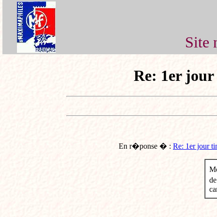
Site 
Re: 1er jou
En r�ponse � :
Re: 1er jour 
Me
de
ca