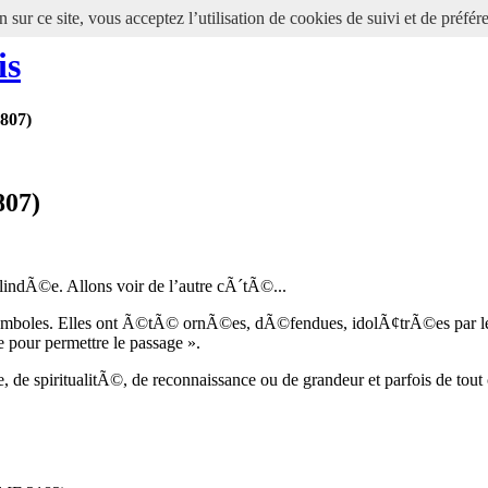
 sur ce site, vous acceptez l’utilisation de cookies de suivi et de préfér
is
1807)
807)
blindÃ©e. Allons voir de l’autre cÃ´tÃ©...
n symboles. Elles ont Ã©tÃ© ornÃ©es, dÃ©fendues, idolÃ¢trÃ©es par les 
pour permettre le passage ».
 de spiritualitÃ©, de reconnaissance ou de grandeur et parfois de tout c