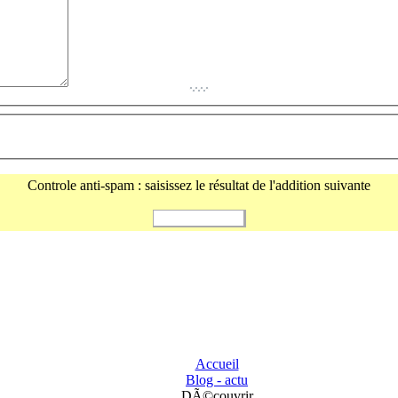
Controle anti-spam : saisissez le résultat de l'addition suivante
Accueil
Blog - actu
DÃ©couvrir