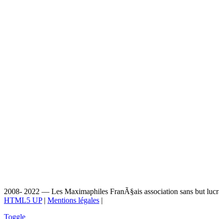
2008- 2022 — Les Maximaphiles FranÃ§ais association sans but lucrat
HTML5 UP
|
Mentions légales
|
Toggle