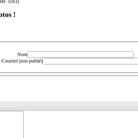
(MF 3183)
otos !
Nom
Courriel (non publié)