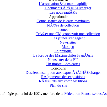
L’association & la maximaphilie
Documents Ã tÃ©lÃ©charger
Les nouveautÃ©s
Approfondir
Connaissance de la carte maximum
IdÃ©es de collection
Jeunes
CrÃ©er une CM, concevoir une collection
Les jeunes s’engagent
Newsletter
Maxijeu
La pratique
La Revue des Maximaphiles FranÃ§ais
Newsletter de la FIP
Un timbre... des cartes
Concourir
Dossiers inscription aux expos Ã tÃ©lÃ©charger
RÃ¨glements des expositions
RÃ©sultats aux compÃ©titions
Plan du site
if, régie par la loi de 1901, membre de la
Fédération Française des Ass