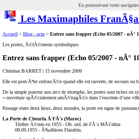
En poursuivant votre navigation
Les Maximaphiles FranÃ§a
Accueil
>
Blog - actu
>
Entrez sans frapper (Echo 05/2007 - nÂ° 
Les portes, Ã©lÃ©ments symboliques
Entrez sans frapper (Echo 05/2007 - nÂ° 1
Christian BARRET | 15 novembre 2009
Elle est peut-Ãªtre enfoncÃ©e quand elle est ouverte, de secours ou 
De la simple poterne aux arcs de triomphe, les portes sont riches e
« ouverture spÃ©cialement amÃ©nagÃ©e dans l’enceinte d’une ville 
Passage entre deux lieux, deux mondes, la porte est signe de puissance,
La Porte de Cheurfa Ã FÃ¨s (Maroc)
Timbre Ã©mis en 1955 - Ob. ord. de FÃ¨s MÃ©dina
08.09.1955 - Ã‰ditions Flandrin.