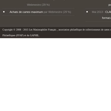
Webmestre (29 %)
p
Achats de cartes-maximum
par Webmestre (29 %)
Mai 2013 -
CLA
format 
Copyright © 2008 - 2015 Les Maximaphiles Français , association philatélique de collectionneurs de cartes m
Philatéliques (FFAP) et du GAPHIL.