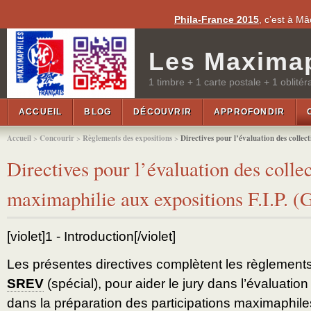
Phila-France 2015
, c’est à M
Les Maximap
1 timbre + 1 carte postale + 1 oblitér
ACCUEIL
BLOG
DÉCOUVRIR
APPROFONDIR
Accueil
>
Concourir
>
Règlements des expositions
>
Directives pour l’évaluation des collec
Directives pour l’évaluation des colle
maximaphilie aux expositions F.I.P. (
[violet]1 - Introduction[/violet]
Les présentes directives complètent les règlement
SREV
(spécial), pour aider le jury dans l’évaluatio
dans la préparation des participations maximaphile