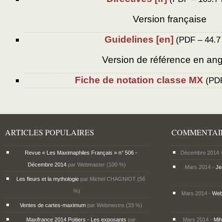
Version française
Guidelines [en]
(
PDF – 44.7
Version de référence en ang
Fiche de notation classe MX
(
PDF
ARTICLES POPULAIRES
COMMENTAI
Revue « Les Maximaphiles Français » n° 506 -
Décembre 2014 -
Décembre 2014
par Webmaster (100 %)
Mars 2014 -
J
Les fleurs et la mythologie
par Michel CHAGNIOT (56
%)
Mars 2014 -
Web
Ventes de cartes-maximum
par Webmestre (33 %)
Maxifrance 2014 Poitiers - Les exposants
par
Mars 2014 -
Mi