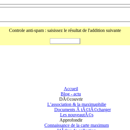
Controle anti-spam : saisissez le résultat de l'addition suivante
Accueil
Blog - actu
DÃ©couvrir
L’association & la maximaphilie
Documents Ã tÃ©lÃ©charger
Les nouveautÃ©s
Approfondir
Connaissance de la carte maximum