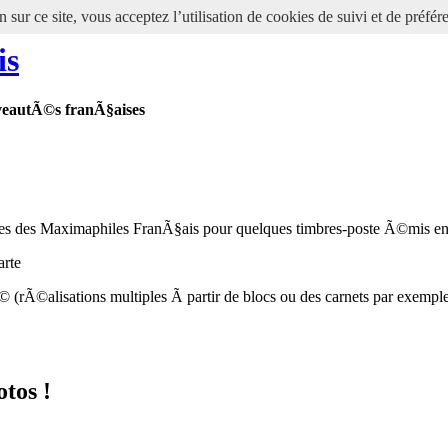
 sur ce site, vous acceptez l’utilisation de cookies de suivi et de préfér
is
veautÃ©s franÃ§aises
s des Maximaphiles FranÃ§ais pour quelques timbres-poste Ã©mis en
arte
(rÃ©alisations multiples Ã partir de blocs ou des carnets par exempl
otos !