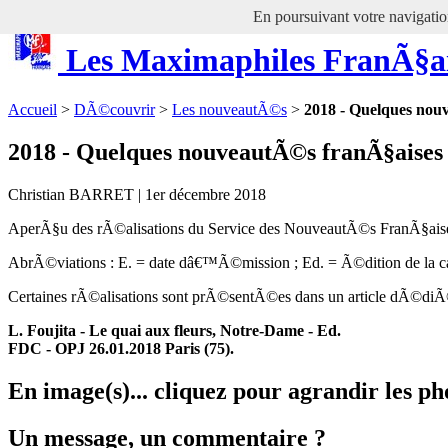
En poursuivant votre navigation
Les Maximaphiles FranÃ§a
Accueil
>
DÃ©couvrir
>
Les nouveautÃ©s
>
2018 - Quelques nou
2018 - Quelques nouveautÃ©s franÃ§aises
Christian BARRET | 1er décembre 2018
AperÃ§u des rÃ©alisations du Service des NouveautÃ©s FranÃ§aise
AbrÃ©viations : E. = date dâ€™Ã©mission ; Ed. = Ã©dition de la c
Certaines rÃ©alisations sont prÃ©sentÃ©es dans un article dÃ©diÃ© 
L. Foujita - Le quai aux fleurs, Notre-Dame - Ed.
FDC - OPJ 26.01.2018 Paris (75).
En image(s)... cliquez pour agrandir les ph
Un message, un commentaire ?