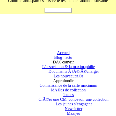
Controle anti-spam : saisissez le résultat de l'addition suivante
Accueil
Blog - actu
DÃ©couvrir
L’association & la maximaphilie
Documents Ã tÃ©lÃ©charger
Les nouveautÃ©s
Approfondir
Connaissance de la carte maximum
IdÃ©es de collection
Jeunes
CrÃ©er une CM, concevoir une collection
Les jeunes s’engagent
Newsletter
Maxijeu