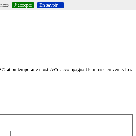
ences
J’accepte
En savoir +
tÃ©ration temporaire illustrÃ©e accompagnait leur mise en vente. Les