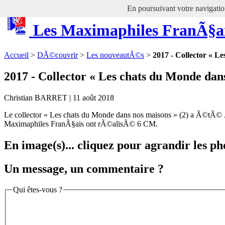
En poursuivant votre navigation
Les Maximaphiles FranÃ§a
Accueil
>
DÃ©couvrir
>
Les nouveautÃ©s
>
2017 - Collector « L
2017 - Collector « Les chats du Monde dans
Christian BARRET | 11 août 2018
Le collector « Les chats du Monde dans nos maisons » (2) a Ã©tÃ© Ã©
Maximaphiles FranÃ§ais ont rÃ©alisÃ© 6 CM.
En image(s)... cliquez pour agrandir les ph
Un message, un commentaire ?
Qui êtes-vous ?