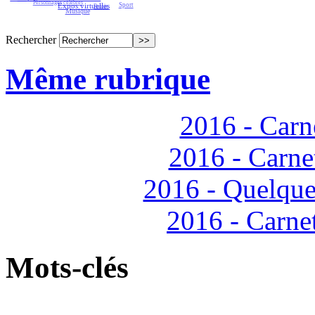
Interactivité
Expos virtuelles
Lorraine
Musique
Propagande
Mobilité - Réseaux sociaux
Rechercher
Même rubrique
2016 - Carne
2016 - Carne
2016 - Quelque
2016 - Carne
Mots-clés