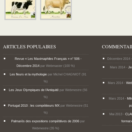
ARTICLES POPULAIRES
COMMENTAI
Revue « Les Maximaphiles Français » n° 506 -
Décembre 2014 -
Décembre 2014
par Webmaster (100 %)
Mars 2014 -
J
Les fleurs et la mythologie
par Michel CHAGNIOT (91
%)
Mars 2014 -
Web
Les Jeux Olympiques de l’Antiquité
par Webmestre (56
%)
Mars 2014 -
Mi
Portugal 2010 : les compétiteurs MX
par Webmestre (51
p
%)
Mai 2013 -
CLA
Palmarès des expositions compétitives de 2006
par
format 
Webmestre (35 %)