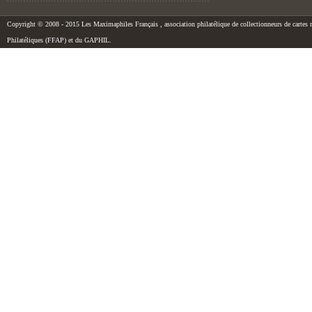
Copyright © 2008 - 2015 Les Maximaphiles Français , association philatélique de collectionneurs de cartes m
Philatéliques (FFAP) et du GAPHIL.