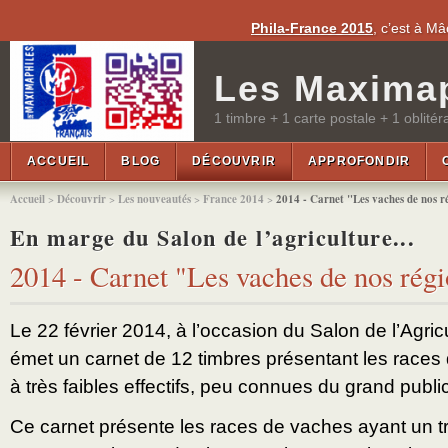
Phila-France 2015
, c’est à M
Les Maximap
1 timbre + 1 carte postale + 1 oblitér
ACCUEIL
BLOG
DÉCOUVRIR
APPROFONDIR
Accueil
>
Découvrir
>
Les nouveautés
>
France 2014
>
2014 - Carnet "Les vaches de nos r
En marge du Salon de l’agriculture...
2014 - Carnet "Les vaches de nos rég
Le 22 février 2014, à l’occasion du Salon de l’Agri
émet un carnet de 12 timbres présentant les races
à très faibles effectifs, peu connues du grand public
Ce carnet présente les races de vaches ayant un très