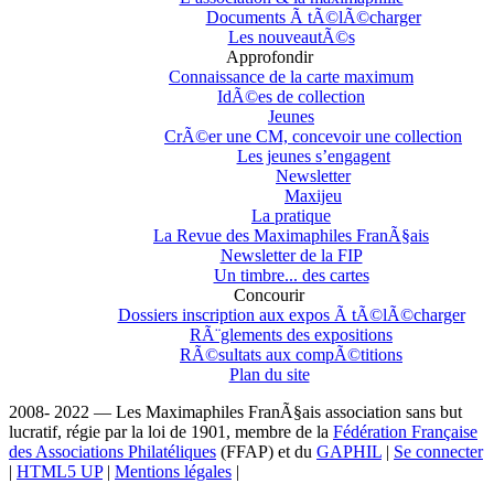
Documents Ã tÃ©lÃ©charger
Les nouveautÃ©s
Approfondir
Connaissance de la carte maximum
IdÃ©es de collection
Jeunes
CrÃ©er une CM, concevoir une collection
Les jeunes s’engagent
Newsletter
Maxijeu
La pratique
La Revue des Maximaphiles FranÃ§ais
Newsletter de la FIP
Un timbre... des cartes
Concourir
Dossiers inscription aux expos Ã tÃ©lÃ©charger
RÃ¨glements des expositions
RÃ©sultats aux compÃ©titions
Plan du site
2008- 2022 — Les Maximaphiles FranÃ§ais association sans but
lucratif, régie par la loi de 1901, membre de la
Fédération Française
des Associations Philatéliques
(FFAP) et du
GAPHIL
|
Se connecter
|
HTML5 UP
|
Mentions légales
|