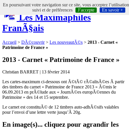
En poursuivant votre navigation sur ce site, vous acceptez l’utilisatio
suivi et de préférences
J’accepte
En savoir +
Les Maximaphiles
FranÃ§ais
Accueil
>
DÃ©couvrir
>
Les nouveautÃ©s
>
2013 - Carnet «
Patrimoine de France »
2013 - Carnet « Patrimoine de France »
Christian BARRET | 13 février 2014
Les cartes-maximum ci-dessous ont Ã©tÃ© rÃ©alisÃ©es Ã partir
des timbres du carnet « Patrimoine de France 2013 » Ã©mis le
06.09.2013 en prÃ©lude aux « JournÃ©es europÃ©ennes du
Patrimoine » des 14 et 15 septembre.
Le carnet est constituÃ© de 12 timbres auto-adhÃ©sifs valables
pour l’envoi d’une lettre verte jusqu’Ã 20g.
En image(s)... cliquez pour agrandir les