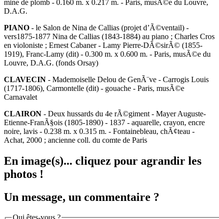
mine de plomb - 0.160 m. x 0.217 m. - Paris, musÃ©e du Louvre,
D.A.G.
PIANO
- le Salon de Nina de Callias (projet d’Ã©ventail) -
vers1875-1877 Nina de Callias (1843-1884) au piano ; Charles Cros
en violoniste ; Ernest Cabaner - Lamy Pierre-DÃ©sirÃ© (1855-
1919), Franc-Lamy (dit) - 0.300 m. x 0.600 m. - Paris, musÃ©e du
Louvre, D.A.G. (fonds Orsay)
CLAVECIN
- Mademoiselle Delou de GenÃ¨ve - Carrogis Louis
(1717-1806), Carmontelle (dit) - gouache - Paris, musÃ©e
Carnavalet
CLAIRON
- Deux hussards du 4e rÃ©giment - Mayer Auguste-
Etienne-FranÃ§ois (1805-1890) - 1837 - aquarelle, crayon, encre
noire, lavis - 0.238 m. x 0.315 m. - Fontainebleau, chÃ¢teau -
Achat, 2000 ; ancienne coll. du comte de Paris
En image(s)... cliquez pour agrandir les
photos !
Un message, un commentaire ?
Qui êtes-vous ?