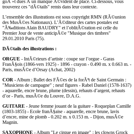
goÃ »t dues Ã un manque Ã©vident de place. Ci-dessous, vous
trouverez ces "dÃ©tails" remis dans leur contexte.
L’ensemble des illustrations est sous copyright RMN (RÃ©union
des MusÃ©es Nationaux). L’Ã©diteur des cartes postales est
"Ã‰ditions Alain BAUDRY" et l’oblitÃ©ration est celle du
Premier Jour de vente anticipÃ©e "Musique des timbres"
29.01.2010 Paris (75).
DÃ©tails des illustrations :
ORGUE
- IntÃ©rieurs d’artiste : coupe sur l’orgue - Garas
FranÃ§ois (1866-vers 1925) - 1896 - crayon - 0.490 m. x 0.663 m. -
Paris, musÃ©e d’Orsay (Achat, 2002)
COR
- Album ; Ballet des FÃ©es de la forÃªt de Saint Germain :
"Musiciens de campagne" ; neuf figures - Rabel Daniel (1578-1637)
- aquarelle, encre brune, plume (dessin), rehauts d’argent, rehauts
d’or - Paris, musÃ©e du Louvre, D.A.G.
GUITARE
- Jeune femme jouant de la guitare - Roqueplan Camille
(1803-1855) - Ecole franÃ§aise - aquarelle, encre brune, lavis
d’encre, mine de plomb - 0.202 m. x 0.153 m. - Dijon, musÃ©e
Magnin.
SAXOPHONE
- Album "Le cirque en image" : les clowns Grock