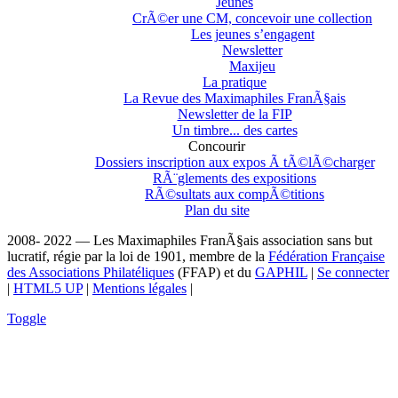
Jeunes
CrÃ©er une CM, concevoir une collection
Les jeunes s’engagent
Newsletter
Maxijeu
La pratique
La Revue des Maximaphiles FranÃ§ais
Newsletter de la FIP
Un timbre... des cartes
Concourir
Dossiers inscription aux expos Ã tÃ©lÃ©charger
RÃ¨glements des expositions
RÃ©sultats aux compÃ©titions
Plan du site
2008- 2022 — Les Maximaphiles FranÃ§ais association sans but
lucratif, régie par la loi de 1901, membre de la
Fédération Française
des Associations Philatéliques
(FFAP) et du
GAPHIL
|
Se connecter
|
HTML5 UP
|
Mentions légales
|
Toggle