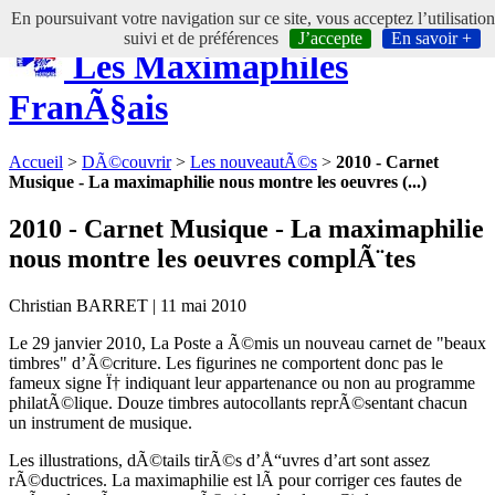
En poursuivant votre navigation sur ce site, vous acceptez l’utilisatio
suivi et de préférences
J’accepte
En savoir +
Les Maximaphiles
FranÃ§ais
Accueil
>
DÃ©couvrir
>
Les nouveautÃ©s
>
2010 - Carnet
Musique - La maximaphilie nous montre les oeuvres (...)
2010 - Carnet Musique - La maximaphilie
nous montre les oeuvres complÃ¨tes
Christian BARRET | 11 mai 2010
Le 29 janvier 2010, La Poste a Ã©mis un nouveau carnet de "beaux
timbres" d’Ã©criture. Les figurines ne comportent donc pas le
fameux signe Ï† indiquant leur appartenance ou non au programme
philatÃ©lique. Douze timbres autocollants reprÃ©sentant chacun
un instrument de musique.
Les illustrations, dÃ©tails tirÃ©s d’Å“uvres d’art sont assez
rÃ©ductrices. La maximaphilie est lÃ pour corriger ces fautes de