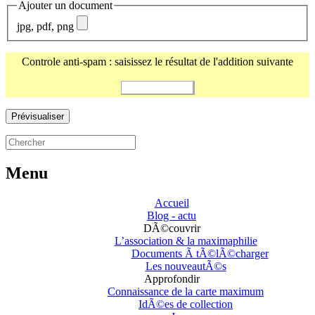
Ajouter un document
jpg, pdf, png
Controle anti-spam : saisissez le résultat de l'addition suivante
Menu
Accueil
Blog - actu
DÃ©couvrir
L’association & la maximaphilie
Documents Ã tÃ©lÃ©charger
Les nouveautÃ©s
Approfondir
Connaissance de la carte maximum
IdÃ©es de collection