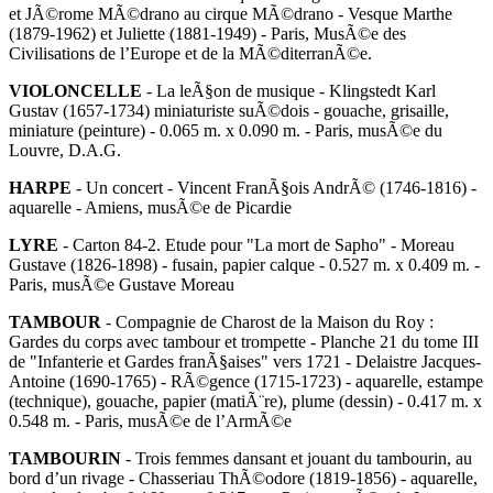
et JÃ©rome MÃ©drano au cirque MÃ©drano - Vesque Marthe
(1879-1962) et Juliette (1881-1949) - Paris, MusÃ©e des
Civilisations de l’Europe et de la MÃ©diterranÃ©e.
VIOLONCELLE
- La leÃ§on de musique - Klingstedt Karl
Gustav (1657-1734) miniaturiste suÃ©dois - gouache, grisaille,
miniature (peinture) - 0.065 m. x 0.090 m. - Paris, musÃ©e du
Louvre, D.A.G.
HARPE
- Un concert - Vincent FranÃ§ois AndrÃ© (1746-1816) -
aquarelle - Amiens, musÃ©e de Picardie
LYRE
- Carton 84-2. Etude pour "La mort de Sapho" - Moreau
Gustave (1826-1898) - fusain, papier calque - 0.527 m. x 0.409 m. -
Paris, musÃ©e Gustave Moreau
TAMBOUR
- Compagnie de Charost de la Maison du Roy :
Gardes du corps avec tambour et trompette - Planche 21 du tome III
de "Infanterie et Gardes franÃ§aises" vers 1721 - Delaistre Jacques-
Antoine (1690-1765) - RÃ©gence (1715-1723) - aquarelle, estampe
(technique), gouache, papier (matiÃ¨re), plume (dessin) - 0.417 m. x
0.548 m. - Paris, musÃ©e de l’ArmÃ©e
TAMBOURIN
- Trois femmes dansant et jouant du tambourin, au
bord d’un rivage - Chasseriau ThÃ©odore (1819-1856) - aquarelle,