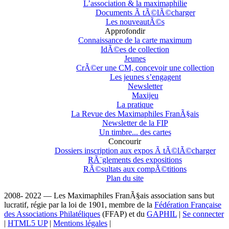
L’association & la maximaphilie
Documents Ã tÃ©lÃ©charger
Les nouveautÃ©s
Approfondir
Connaissance de la carte maximum
IdÃ©es de collection
Jeunes
CrÃ©er une CM, concevoir une collection
Les jeunes s’engagent
Newsletter
Maxijeu
La pratique
La Revue des Maximaphiles FranÃ§ais
Newsletter de la FIP
Un timbre... des cartes
Concourir
Dossiers inscription aux expos Ã tÃ©lÃ©charger
RÃ¨glements des expositions
RÃ©sultats aux compÃ©titions
Plan du site
2008- 2022 — Les Maximaphiles FranÃ§ais association sans but
lucratif, régie par la loi de 1901, membre de la
Fédération Française
des Associations Philatéliques
(FFAP) et du
GAPHIL
|
Se connecter
|
HTML5 UP
|
Mentions légales
|