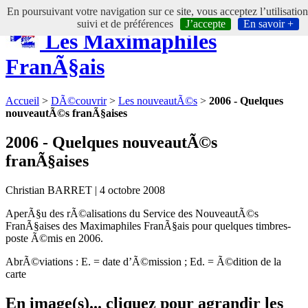
En poursuivant votre navigation sur ce site, vous acceptez l’utilisatio
suivi et de préférences
J’accepte
En savoir +
Les Maximaphiles
FranÃ§ais
Accueil
>
DÃ©couvrir
>
Les nouveautÃ©s
>
2006 - Quelques
nouveautÃ©s franÃ§aises
2006 - Quelques nouveautÃ©s
franÃ§aises
Christian BARRET | 4 octobre 2008
AperÃ§u des rÃ©alisations du Service des NouveautÃ©s
FranÃ§aises des Maximaphiles FranÃ§ais pour quelques timbres-
poste Ã©mis en 2006.
AbrÃ©viations : E. = date d’Ã©mission ; Ed. = Ã©dition de la
carte
En image(s)... cliquez pour agrandir les