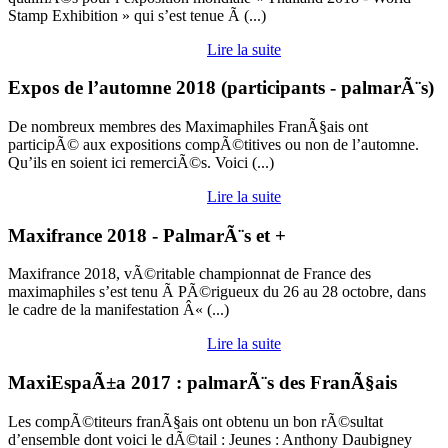
Stamp Exhibition » qui s’est tenue Ã (...)
Lire la suite
Expos de l’automne 2018 (participants - palmarÃ¨s)
De nombreux membres des Maximaphiles FranÃ§ais ont
participÃ© aux expositions compÃ©titives ou non de l’automne.
Qu’ils en soient ici remerciÃ©s. Voici (...)
Lire la suite
Maxifrance 2018 - PalmarÃ¨s et +
Maxifrance 2018, vÃ©ritable championnat de France des
maximaphiles s’est tenu Ã PÃ©rigueux du 26 au 28 octobre, dans
le cadre de la manifestation Â« (...)
Lire la suite
MaxiEspaÃ±a 2017 : palmarÃ¨s des FranÃ§ais
Les compÃ©titeurs franÃ§ais ont obtenu un bon rÃ©sultat
d’ensemble dont voici le dÃ©tail : Jeunes : Anthony Daubigney