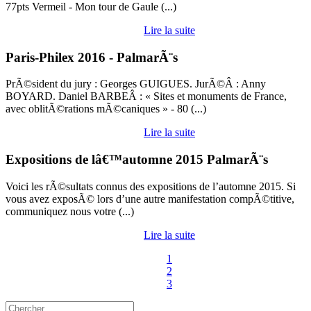
77pts Vermeil - Mon tour de Gaule (...)
Lire la suite
Paris-Philex 2016 - PalmarÃ¨s
PrÃ©sident du jury : Georges GUIGUES. JurÃ©Â : Anny
BOYARD. Daniel BARBEÂ : « Sites et monuments de France,
avec oblitÃ©rations mÃ©caniques » - 80 (...)
Lire la suite
Expositions de lâ€™automne 2015 PalmarÃ¨s
Voici les rÃ©sultats connus des expositions de l’automne 2015. Si
vous avez exposÃ© lors d’une autre manifestation compÃ©titive,
communiquez nous votre (...)
Lire la suite
1
2
3