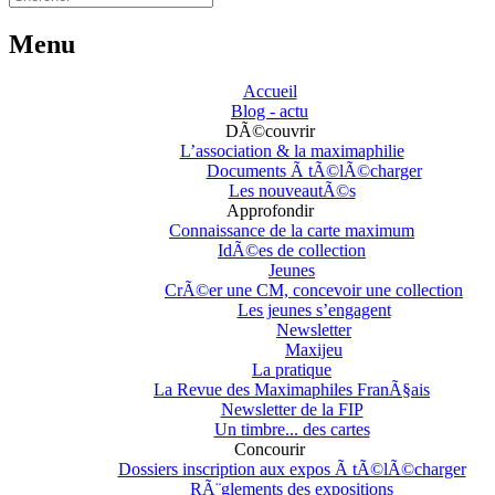
Menu
Accueil
Blog - actu
DÃ©couvrir
L’association & la maximaphilie
Documents Ã tÃ©lÃ©charger
Les nouveautÃ©s
Approfondir
Connaissance de la carte maximum
IdÃ©es de collection
Jeunes
CrÃ©er une CM, concevoir une collection
Les jeunes s’engagent
Newsletter
Maxijeu
La pratique
La Revue des Maximaphiles FranÃ§ais
Newsletter de la FIP
Un timbre... des cartes
Concourir
Dossiers inscription aux expos Ã tÃ©lÃ©charger
RÃ¨glements des expositions