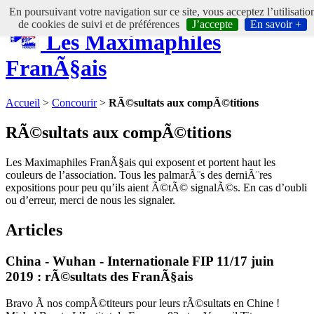
En poursuivant votre navigation sur ce site, vous acceptez l’utilisatio
de cookies de suivi et de préférences
J’accepte
En savoir +
Les Maximaphiles
FranÃ§ais
Accueil
>
Concourir
>
RÃ©sultats aux compÃ©titions
RÃ©sultats aux compÃ©titions
Les Maximaphiles FranÃ§ais qui exposent et portent haut les
couleurs de l’association. Tous les palmarÃ¨s des derniÃ¨res
expositions pour peu qu’ils aient Ã©tÃ© signalÃ©s. En cas d’oubli
ou d’erreur, merci de nous les signaler.
Articles
China - Wuhan - Internationale FIP 11/17 juin
2019 : rÃ©sultats des FranÃ§ais
Bravo Ã nos compÃ©titeurs pour leurs rÃ©sultats en Chine !