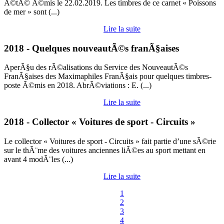
Ã©tÃ© Ã©mis le 22.02.2019. Les timbres de ce carnet « Poissons
de mer » sont (...)
Lire la suite
2018 - Quelques nouveautÃ©s franÃ§aises
AperÃ§u des rÃ©alisations du Service des NouveautÃ©s
FranÃ§aises des Maximaphiles FranÃ§ais pour quelques timbres-
poste Ã©mis en 2018. AbrÃ©viations : E. (...)
Lire la suite
2018 - Collector « Voitures de sport - Circuits »
Le collector « Voitures de sport - Circuits » fait partie d’une sÃ©rie
sur le thÃ¨me des voitures anciennes liÃ©es au sport mettant en
avant 4 modÃ¨les (...)
Lire la suite
1
2
3
4