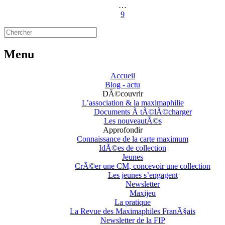
…
9
Menu
Accueil
Blog - actu
DÃ©couvrir
L’association & la maximaphilie
Documents Ã tÃ©lÃ©charger
Les nouveautÃ©s
Approfondir
Connaissance de la carte maximum
IdÃ©es de collection
Jeunes
CrÃ©er une CM, concevoir une collection
Les jeunes s’engagent
Newsletter
Maxijeu
La pratique
La Revue des Maximaphiles FranÃ§ais
Newsletter de la FIP