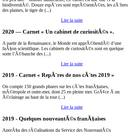
biodiversitÃ©. Douze espÃ¨ces sont reprÃ©sentÃ©es, les zÃ¨bres
des plaines, le tigre de (...)
Lire la suite
2020 — Carnet « Un cabinet de curiositÃ©s ».
A partir de la Renaissance, le Monde est apprÃ©hendÃ© d’une
faÃ§on scientifique. Les cabinets de curiositÃ©s sont en quelque
sorte l’Ã©bauche des (...)
Lire la suite
2019 - Carnet « RepÃ¨res de nos cÃ´tes 2019 »
On compte 150 grands phares sur les cÃ´tes franÃ§aises,
mÃ©tropole et outre-mer, dont 25 en pleine mer. GrÃ¢ce Ã un
Ã©clairage au haut de la tour (...)
Lire la suite
2019 - Quelques nouveautÃ©s franÃ§aises
AperÃ§u des rÃ©alisations du Service des NouveautÃ©s